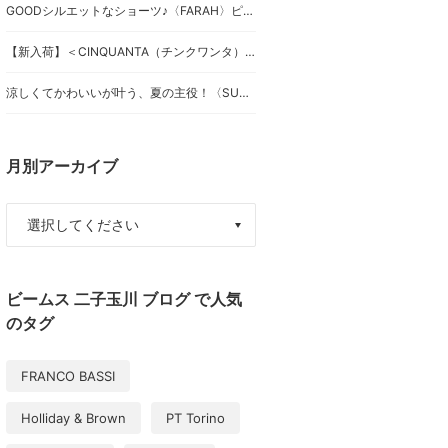
GOODシルエットなショーツ♪〈FARAH〉ピンタックショーツ！
【新入荷】＜CINQUANTA（チンクワンタ）＞スペシャルなドライビングブルゾン
涼しくてかわいいが叶う、夏の主役！〈SUN SURF〉別注スカート
月別アーカイブ
ビームス 二子玉川 ブログ で人気
のタグ
FRANCO BASSI
Holliday & Brown
PT Torino