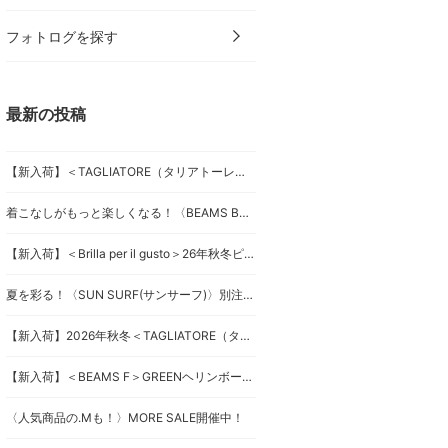
フォトログを探す
最新の投稿
【新入荷】＜TAGLIATORE（タリアトーレ）＞セットアップSUITS
着こなしがもっと楽しくなる！〈BEAMS BOY〉マウンテンパーカーベスト
【新入荷】＜Brilla per il gusto＞26年秋冬ピンストライプスーツ
夏を彩る！〈SUN SURF(サンサーフ)〉別注キャミワンピース
【新入荷】2026年秋冬＜TAGLIATORE（タリアトーレ）＞ダブルブレストジャケット
【新入荷】＜BEAMS F＞GREENヘリンボーンジャケット
〈人気商品の.Mも！〉MORE SALE開催中！