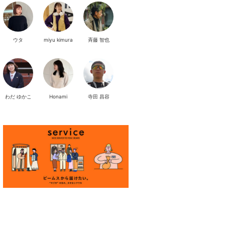
ウタ
miyu kimura
斉藤 智也
わだ ゆかこ
Honami
寺田 昌容