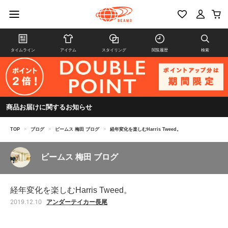
タイムライン
アイテム
スタイリング
閲覧履歴
検索
商品お届けに関するお知らせ
TOP
>
ブログ
>
ビームス 梅田 ブログ
>
経年変化を楽しむHarris Tweed。
ビームス 梅田 ブログ
経年変化を楽しむHarris Tweed。
アンダーテイカー長尾
2019.12.10