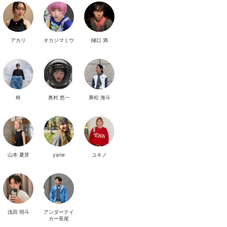
アカリ
オカジマミウ
樋口 満
柊
奥村 悠一
乘松 海斗
山本 夏芽
yane
ユキノ
浅田 明斗
アンダーテイ
カー長尾