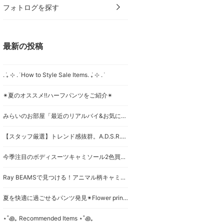
フォトログを探す
最新の投稿
. ݁₊ ⊹ . ݁ How to Style Sale Items. ݁₊ ⊹ . ݁
✴︎夏のオススメ‼︎ハーフパンツをご紹介✴︎
みらいのお部屋「最近のリアルバイ&お気に入りスタイリング」編
【スタッフ厳選】トレンド感抜群。A.D.S.R.の新作サングラス「VALENSI」「IHA」を比較！
今季注目のボディスーツキャミソール2色買い！
Ray BEAMSで見つける！アニマル柄キャミソールの着回し術！
夏を快適に過ごせるパンツ発見✴︎Flower print easy pants✴︎
⋆˚꩜｡ Recommended Items ⋆˚꩜｡