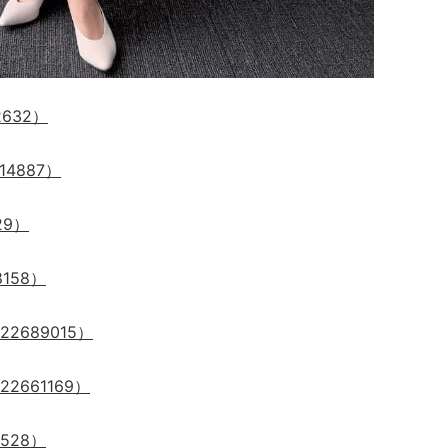
2632）
14887
）
29
）
8158
）
22689015
）
22661169
）
8528
）