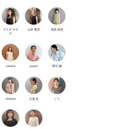
マスダ サヤ
山本 夏芽
蒲原 捺美
カ
nakata
asami
隈元 楓
shibata
大浦 栞
こて