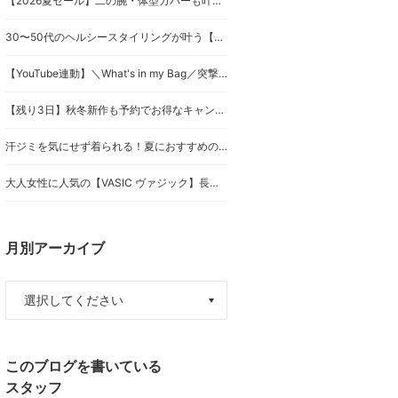
【2026夏セール】二の腕・体型カバーも叶う！優秀トップス人気ランキングBEST5
30〜50代のヘルシースタイリングが叶う【・M セットアップ】
【YouTube連動】＼What's in my Bag／突撃！アパレルスタッフの夏の通勤バッグの中身を大公開！
【残り3日】秋冬新作も予約でお得なキャンペーン開催中！人気ランキングTOP5
汗ジミを気にせず着られる！夏におすすめのトップス特集
大人女性に人気の【VASIC ヴァジック】長く愛せるバッグ紹介
月別アーカイブ
このブログを書いている
スタッフ