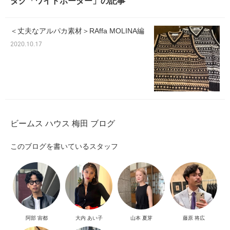
タグ「ワイドボーダー」の記事
＜丈夫なアルパカ素材＞RAffa MOLINA編
2020.10.17
ビームス ハウス 梅田 ブログ
このブログを書いているスタッフ
阿部 宙都
大内 あい子
山本 夏芽
藤原 将広