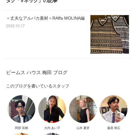
タグ「Vネック」の記事
＜丈夫なアルパカ素材＞RAffa MOLINA編
2020.10.17
ビームス ハウス 梅田 ブログ
このブログを書いているスタッフ
阿部 宙都
大内 あい子
山本 夏芽
藤原 将広