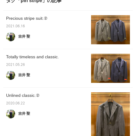
タグ「pin stripe」の記事
Precious stripe suit.②
2021.06.16
吉井 聖
Totally timeless and classic.
2021.05.26
吉井 聖
Unlined classic.②
2020.06.22
吉井 聖