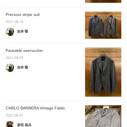
Precious stripe suit.
2021.06.14
吉井 聖
Packable seersucker.
2021.06.05
吉井 聖
CARLO BARBERA Vintage Fablic
2021.06.01
泉田 恭兵