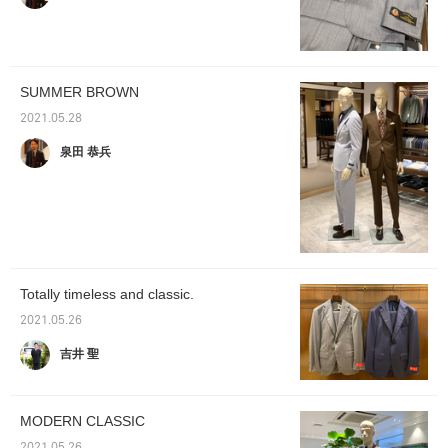
SUMMER BROWN
2021.05.28
泉田 恭兵
Totally timeless and classic.
2021.05.26
吉井 聖
MODERN CLASSIC