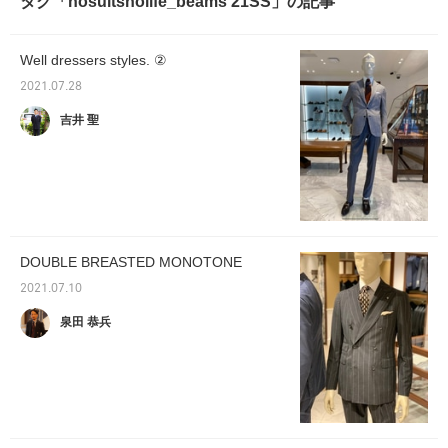
タグ「nosuitsnolife_beams 21SS」の記事
Well dressers styles. ②
2021.07.28
吉井 聖
DOUBLE BREASTED MONOTONE
2021.07.10
泉田 恭兵