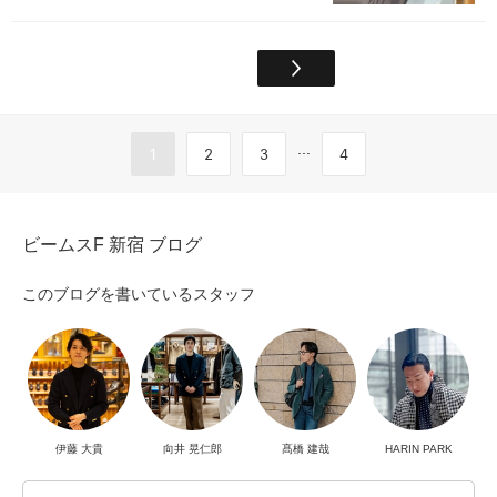
...
1
2
3
4
ビームスF 新宿 ブログ
このブログを書いているスタッフ
伊藤 大貴
向井 晃仁郎
髙橋 建哉
HARIN PARK