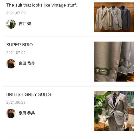
The suit that looks like vintage stuff.
2021.07.09
吉井 聖
SUPER BRIO
2021.07.02
泉田 恭兵
BRITISH GREY SUITS
2021.06.28
泉田 恭兵