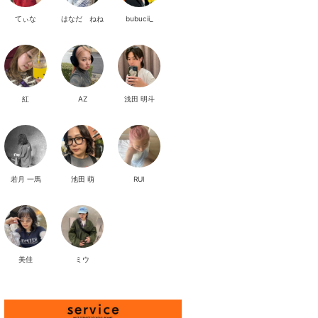
てぃな
はなだ ねね
bubucii_
紅
AZ
浅田 明斗
若月 一馬
池田 萌
RUI
美佳
ミウ