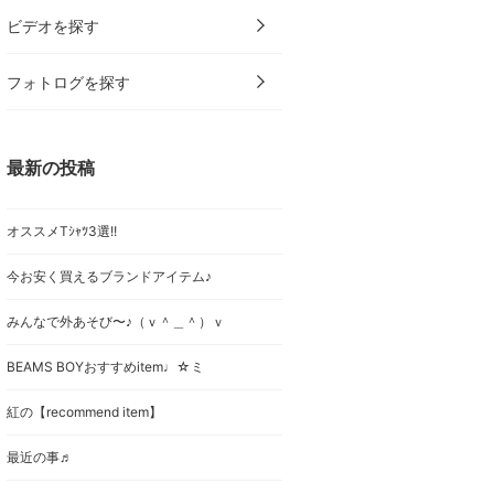
ビデオを探す
フォトログを探す
最新の投稿
オススメTｼｬﾂ3選!!
今お安く買えるブランドアイテム♪
みんなで外あそび〜♪（ｖ＾＿＾）ｖ
BEAMS BOYおすすめitem♩☆ミ
紅の【recommend item】
最近の事♬