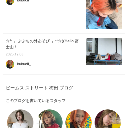
bubucii_
☆*:.｡. ぶぶちの外あそび .｡.:*☆((Hello 富
士山！
2025.12.03
bubucii_
ビームス ストリート 梅田 ブログ
このブログを書いているスタッフ