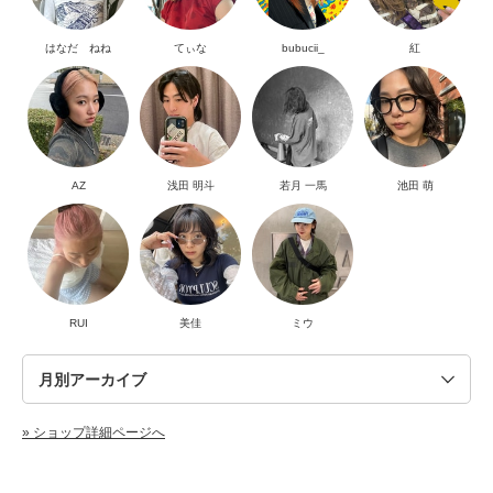
はなだ ねね
てぃな
bubucii_
紅
AZ
浅田 明斗
若月 一馬
池田 萌
RUI
美佳
ミウ
» ショップ詳細ページへ