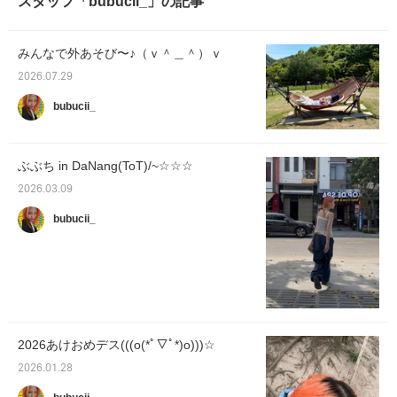
スタッフ「bubucii_」の記事
みんなで外あそび〜♪（ｖ＾＿＾）ｖ
2026.07.29
bubucii_
ぶぶち in DaNang(ToT)/~☆☆☆
2026.03.09
bubucii_
2026あけおめデス(((o(*ﾟ▽ﾟ*)o)))☆
2026.01.28