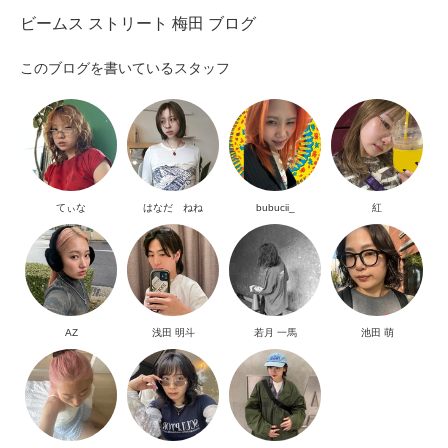
ビームス ストリート 梅田 ブログ
このブログを書いているスタッフ
てぃな
はなだ ねね
bubucii_
紅
AZ
浅田 明斗
若月 一馬
池田 萌