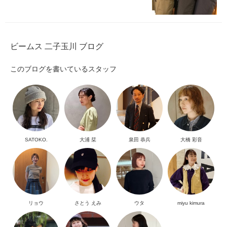
ビームス 二子玉川 ブログ
このブログを書いているスタッフ
SATOKO.
大浦 栞
泉田 恭兵
大橋 彩音
リョウ
さとう えみ
ウタ
miyu kimura