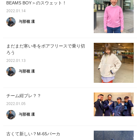
BEAMS BOY＞のスウェット！
2022.01.14
与那嶺 凜
まだまだ寒い冬をボアフリースで乗り切
ろう
2022.01.13
与那嶺 凜
チーム紺ブレ？？
2022.01.05
与那嶺 凜
古くて新しい？M-65パーカ