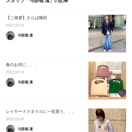
スタッフ「与那嶺 凜」の記事
【ご挨拶】さらば梅田
2022.03.15
与那嶺 凜
春のお供に、、、
2022.03.14
与那嶺 凜
レイヤードスタイルに一役買う、、、
2022.03.05
与那嶺 凜