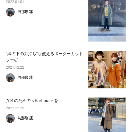
2022.01.01
与那嶺 凜
"縁の下の力持ち"な使えるボーダーカット
ソー◎
2021.12.22
与那嶺 凜
女性のための＜Barbour＞を。
2021.12.15
与那嶺 凜