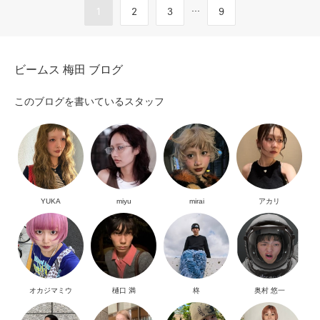
...
1
2
3
9
ビームス 梅田 ブログ
このブログを書いているスタッフ
YUKA
miyu
mirai
アカリ
オカジマミウ
樋口 満
柊
奥村 悠一