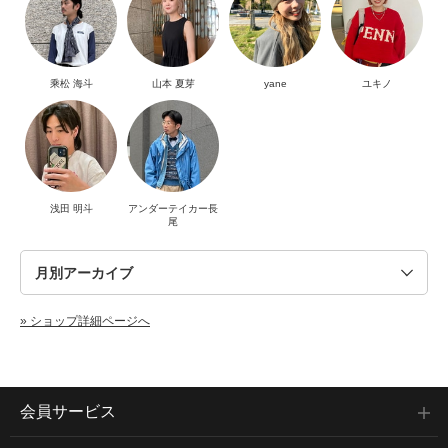
乘松 海斗
山本 夏芽
yane
ユキノ
浅田 明斗
アンダーテイカー長
尾
» ショップ詳細ページへ
会員サービス