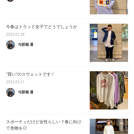
今春はトラッド女子でどうでしょうか
2022.02.26
与那嶺 凜
"買い"のスウェットです！
2022.02.21
与那嶺 凜
スポーティだけど女性らしい？春に向け
て色物を◎