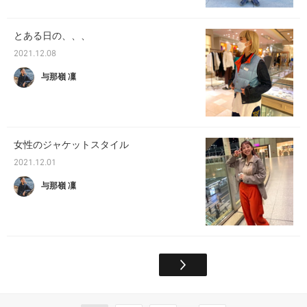
とある日の、、、
2021.12.08
与那嶺 凜
女性のジャケットスタイル
2021.12.01
与那嶺 凜