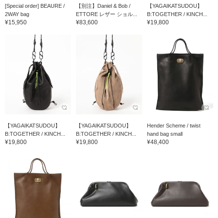
[Special order] BEAURE /
【別注】Daniel & Bob /
【YAGAIKATSUDOU】
2WAY bag
ETTORE レザー ショル...
B:TOGETHER / KINCH...
¥15,950
¥83,600
¥19,800
【YAGAIKATSUDOU】
【YAGAIKATSUDOU】
Hender Scheme / twist
B:TOGETHER / KINCH...
B:TOGETHER / KINCH...
hand bag small
¥19,800
¥19,800
¥48,400