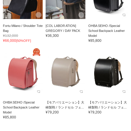
Fortu Milano / Shoulder Tote
[COL LABOR ATION]
OHBA SEIHO /Special
Bag
GREGORY / DAY PACK
School Backpack Leather
¥132,000
¥36,300
Model
¥66,000
¥85,800
[50%OFF]
OHBA SEIHO /Special
【モアバリエーション】大
【モアバリエーション】大
School Backpack Leather
峽製鞄 / ランドセル フェ...
峽製鞄 / ランドセル フェ...
¥79,200
¥79,200
Model
¥85,800