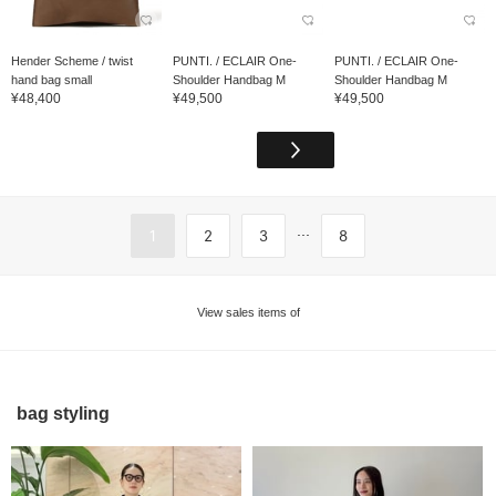
Hender Scheme / twist
PUNTI. / ECLAIR One-
PUNTI. / ECLAIR One-
hand bag small
Shoulder Handbag M
Shoulder Handbag M
¥48,400
¥49,500
¥49,500
...
1
2
3
8
View sales items of
bag styling