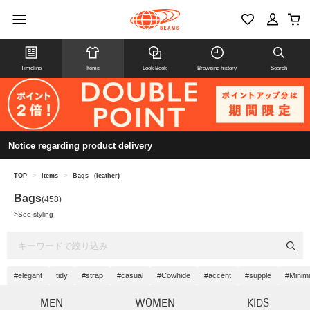
Timeline
Items
Look Book
Browsing history
Search
Notice regarding product delivery
TOP
>
Items
>
Bags
(leather)
Bags
(458)
>
See styling
#elegant
tidy
#strap
#casual
#Cowhide
#accent
#supple
#Minim
MEN
WOMEN
KIDS