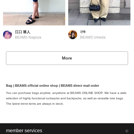
江口 琢人
ﾐﾂｷ
BEAMS Nagoya
BEAMS Umeda
More
Bag | BEAMS official online shop | BEAMS direct mail order
You can purchase bags anytime, anywhere at BEAMS ONLINE SHOP. We have a wide
selection of highly functional rucksacks and backpacks, as well as versatile tote bags.
The latest trend items are always in stock.
member services