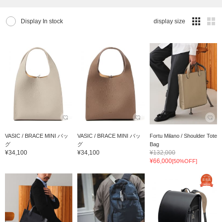
Display In stock
display size
VASIC / BRACE MINI バッ
VASIC / BRACE MINI バッ
Fortu Milano / Shoulder Tote
グ
グ
Bag
¥34,100
¥34,100
¥132,000
¥66,000
[50%OFF]