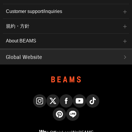
Customer support/inquiries
規約・方針
About BEAMS
Global Website
Instagram
X
Facebook
YouTube
TikTok
Pinterest
LINE