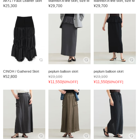
AK+1 / Faux Leather Skirt
Mannish A-line skirt, size M
Mannish A-line skirt, size M
¥25,300
¥29,700
¥29,700
CINOH / Gathered Skirt
peplum balloon skirt
peplum balloon skirt
¥52,800
¥23,100
¥23,100
¥11,550
¥11,550
[50%OFF]
[50%OFF]