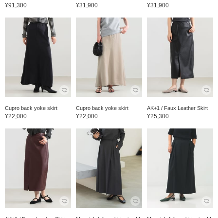
¥91,300
¥31,900
¥31,900
Cupro back yoke skirt
Cupro back yoke skirt
AK+1 / Faux Leather Skirt
¥22,000
¥22,000
¥25,300