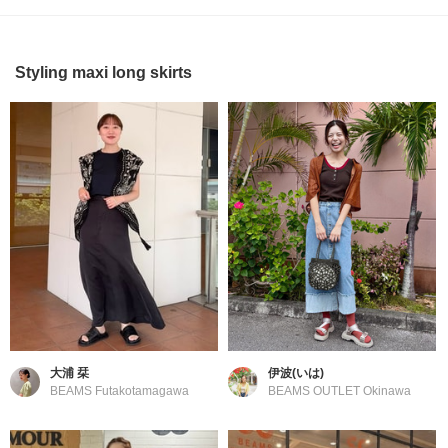
Styling maxi long skirts
大浦 栞
伊波(いは)
BEAMS Futakotamagawa
BEAMS OUTLET Okinawa