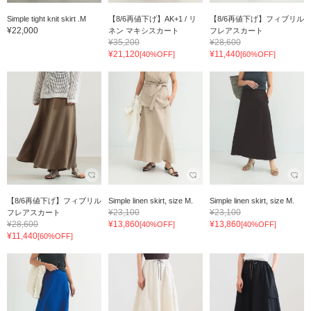
Simple tight knit skirt .M
【8/6再値下げ】AK+1 / リ
【8/6再値下げ】フィブリル
¥22,000
ネン マキシスカート
フレアスカート
¥35,200
¥28,600
¥21,120
¥11,440
[40%OFF]
[60%OFF]
【8/6再値下げ】フィブリル
Simple linen skirt, size M.
Simple linen skirt, size M.
¥23,100
¥23,100
フレアスカート
¥28,600
¥13,860
¥13,860
[40%OFF]
[40%OFF]
¥11,440
[60%OFF]