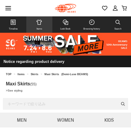
Timeline
Items
Look Book
Browsing history
Search
Notice regarding product delivery
TOP
>
Items
>
Skirts
>
Maxi Skirts
(Demi-Luxe BEAMS)
Maxi Skirts
(55)
>
See styling
MEN
WOMEN
KIDS