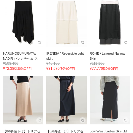
HARUNOBUMURATA /
IRENISA / Reversible tight
ROHE / Layered Narrow
NADIR ハンカチヘム ス...
skirt
Skirt
¥103,400
¥45,100
¥111,100
¥72,380
¥31,570
¥77,770
[30%OFF]
[30%OFF]
[30%OFF]
【8/6再値下げ】トリアセ
【8/6再値下げ】トリアセ
Low Waist Ladies Skirt .M