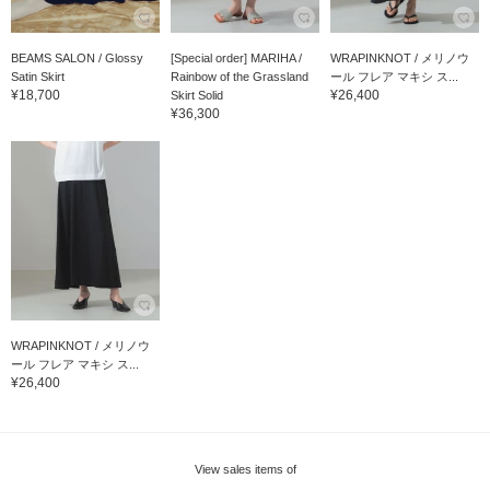
BEAMS SALON / Glossy
[Special order] MARIHA /
WRAPINKNOT / メリノウ
Satin Skirt
Rainbow of the Grassland
ール フレア マキシ ス...
¥18,700
¥26,400
Skirt Solid
¥36,300
WRAPINKNOT / メリノウ
ール フレア マキシ ス...
¥26,400
View sales items of