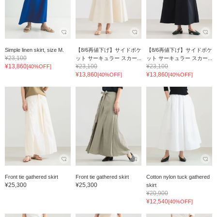
Simple linen skirt, size M.
【8/6再値下げ】サイドポケ
【8/6再値下げ】サイドポケ
¥23,100
ット サーキュラー スカー...
ット サーキュラー スカー...
¥13,860
¥23,100
¥23,100
[40%OFF]
¥13,860
¥13,860
[40%OFF]
[40%OFF]
Front tie gathered skirt
Front tie gathered skirt
Cotton nylon tuck gathered
¥25,300
¥25,300
skirt
¥20,900
¥12,540
[40%OFF]