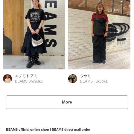
エノモト アミ
ツツミ
BEAMS Shinjuku
BEAMS Fukuoka
More
BEAMS official online shop | BEAMS direct mail order