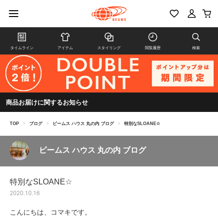
タイムライン
アイテム
スタイリング
閲覧履歴
検索
商品お届けに関するお知らせ
TOP
>
ブログ
>
ビームス ハウス 丸の内 ブログ
>
特別なSLOANE☆
ビームス ハウス 丸の内 ブログ
特別なSLOANE☆
2020.10.16
こんにちは、コマキです。