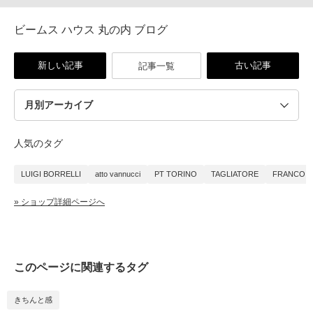
ビームス ハウス 丸の内 ブログ
新しい記事
古い記事
記事一覧
人気のタグ
LUIGI BORRELLI
atto vannucci
PT TORINO
TAGLIATORE
FRANCO B
» ショップ詳細ページへ
このページに関連するタグ
きちんと感