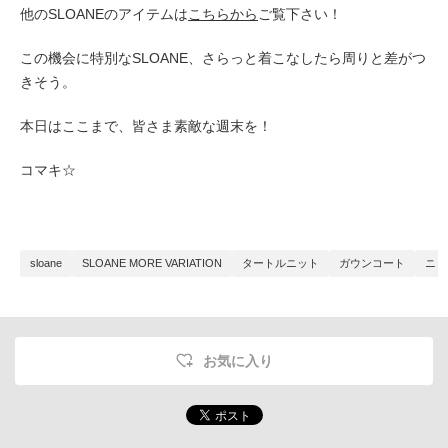
他のSLOANEのアイテムは
こちらから
ご覧下さい！
この機会に特別なSLOANE、さらっと着こなしたら周りと差がつ
きそう。
本日はここまで、皆さま素敵な週末を！
コマキ☆
sloane
SLOANE MORE VARIATION
タートルニット
ガウンコート
ニッ
お気に入り