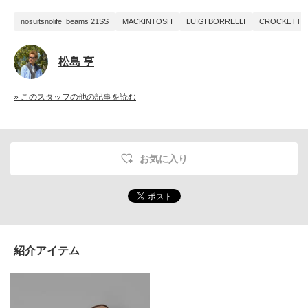
nosuitsnolife_beams 21SS
MACKINTOSH
LUIGI BORRELLI
CROCKETT &
松島 亨
» このスタッフの他の記事を読む
お気に入り
紹介アイテム