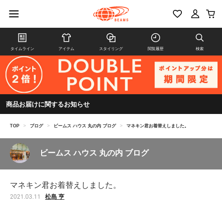
タイムライン
アイテム
スタイリング
閲覧履歴
検索
商品お届けに関するお知らせ
TOP
>
ブログ
>
ビームス ハウス 丸の内 ブログ
>
マネキン君お着替えしました。
ビームス ハウス 丸の内 ブログ
マネキン君お着替えしました。
松島 亨
2021.03.11