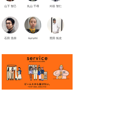
山下 智己
丸山 千尋
刈谷 智仁
石田 浩崇
kurumi
照田 拓史