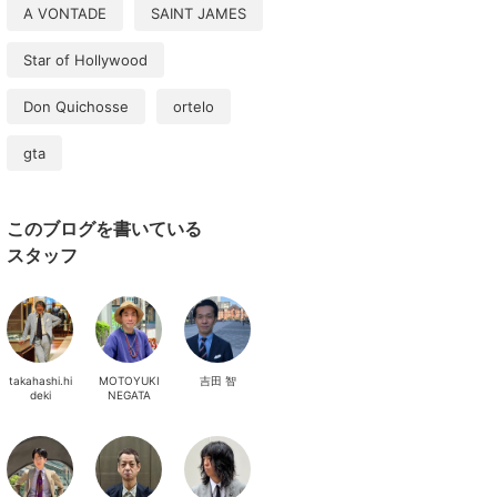
A VONTADE
SAINT JAMES
Star of Hollywood
Don Quichosse
ortelo
gta
このブログを書いている
スタッフ
takahashi.hi
MOTOYUKI
吉田 智
deki
NEGATA