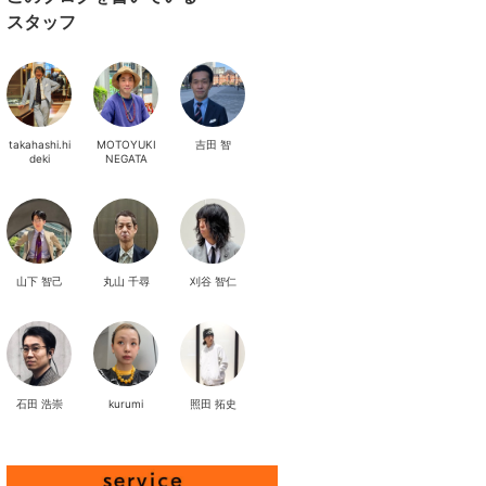
スタッフ
takahashi.hi
MOTOYUKI
吉田 智
deki
NEGATA
山下 智己
丸山 千尋
刈谷 智仁
石田 浩崇
kurumi
照田 拓史