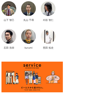
山下 智己
丸山 千尋
刈谷 智仁
石田 浩崇
kurumi
照田 拓史