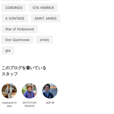
CORDINGS
GTA HERRICK
A VONTADE
SAINT JAMES
Star of Hollywood
Don Quichosse
ortelo
gta
このブログを書いている
スタッフ
takahashi.hi
MOTOYUKI
吉田 智
deki
NEGATA