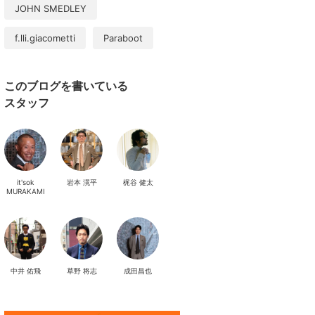
JOHN SMEDLEY
f.lli.giacometti
Paraboot
このブログを書いている
スタッフ
it'sok
岩本 滉平
梶谷 健太
MURAKAMI
中井 佑飛
草野 将志
成田昌也