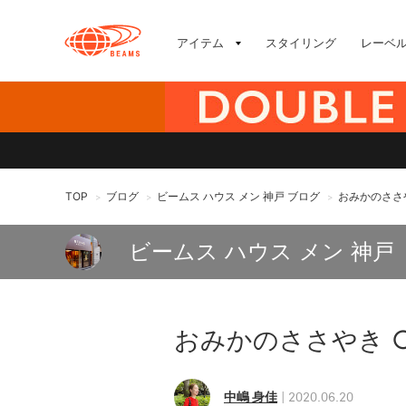
アイテム
スタイリング
レーベ
TOP
ブログ
ビームス ハウス メン 神戸 ブログ
おみかのささやき
>
>
>
ビームス ハウス メン 神戸
おみかのささやき ○At
中嶋 身佳
2020.06.20