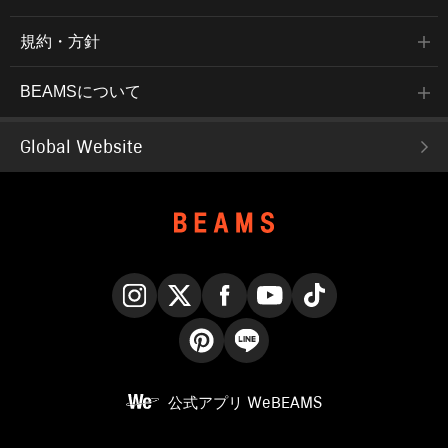
規約・方針
BEAMSについて
Global Website
Instagram
X
Facebook
YouTube
TikTok
Pinterest
LINE
公式アプリ
WeBEAMS