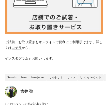
ご試着、お取り置きもオンラインで便利に
ご
利用頂けます。詳し
くは
コチラ
から。
インスタグラム
もお願いします。
Sartorio
linen
linen jacket
サルトリオ
リネン
リネンジャケット
吉井 聖
» このスタッフの他の記事を読む