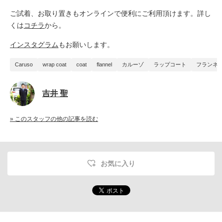
ご試着、お取り置きもオンラインで便利に
ご
利用頂けます。詳し
くは
コチラ
から。
インスタグラム
もお願いします。
Caruso
wrap coat
coat
flannel
カルーゾ
ラップコート
フランネ
吉井 聖
» このスタッフの他の記事を読む
お気に入り