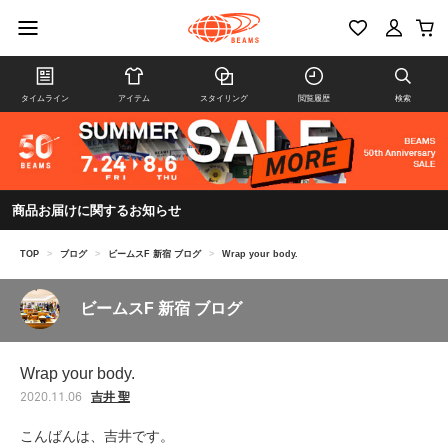
タイムライン
アイテム
スタイリング
閲覧履歴
検索
商品お届けに関するお知らせ
TOP
>
ブログ
>
ビームスF 新宿 ブログ
>
Wrap your body.
ビームスF 新宿 ブログ
Wrap your body.
吉井 聖
2020.11.06
こんばんは、吉井です。