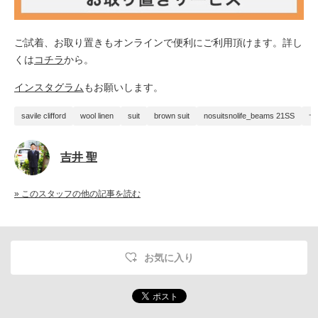
ご試着、お取り置きもオンラインで便利に
ご
利用頂けます。詳し
くは
コチラ
から。
インスタグラム
もお願いします。
savile clifford
wool linen
suit
brown suit
nosuitsnolife_beams 21SS
サ
吉井 聖
» このスタッフの他の記事を読む
お気に入り