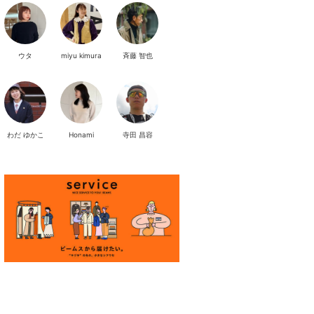
ウタ
miyu kimura
斉藤 智也
わだ ゆかこ
Honami
寺田 昌容