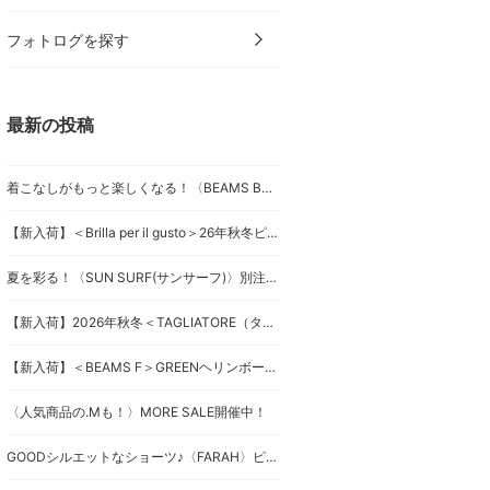
フォトログを探す
最新の投稿
着こなしがもっと楽しくなる！〈BEAMS BOY〉マウンテンパーカーベスト
【新入荷】＜Brilla per il gusto＞26年秋冬ピンストライプスーツ
夏を彩る！〈SUN SURF(サンサーフ)〉別注キャミワンピース
【新入荷】2026年秋冬＜TAGLIATORE（タリアトーレ）＞ダブルブレストジャケット
【新入荷】＜BEAMS F＞GREENヘリンボーンジャケット
〈人気商品の.Mも！〉MORE SALE開催中！
GOODシルエットなショーツ♪〈FARAH〉ピンタックショーツ！