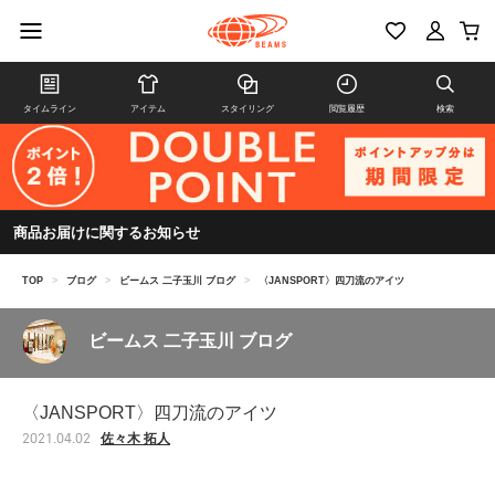
タイムライン
アイテム
スタイリング
閲覧履歴
検索
商品お届けに関するお知らせ
TOP
>
ブログ
>
ビームス 二子玉川 ブログ
>
〈JANSPORT〉四刀流のアイツ
ビームス 二子玉川 ブログ
〈JANSPORT〉四刀流のアイツ
佐々木 拓人
2021.04.02