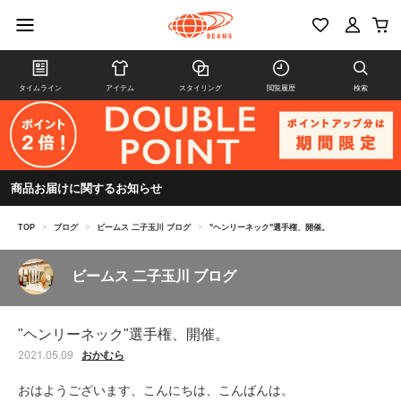
タイムライン
アイテム
スタイリング
閲覧履歴
検索
商品お届けに関するお知らせ
TOP
>
ブログ
>
ビームス 二子玉川 ブログ
>
"ヘンリーネック"選手権、開催。
ビームス 二子玉川 ブログ
"ヘンリーネック"選手権、開催。
おかむら
2021.05.09
おはようございます、こんにちは、こんばんは。