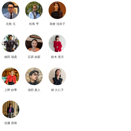
北角 元
松島 亨
朝倉 佳奈子
細田 瑞貴
石原 由梨
鈴木 美月
上野 紗季
池田 眞人
林 久仁子
佐藤 碧南