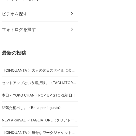
ビデオを探す
フォトログを探す
最新の投稿
〈CINQUANTA 〉大人の休日スタイルに欠かせない（？）別注スエードドライビンクブルゾンを改めて。
セットアップという選択肢。〈TAGLIATORE〉
本日＜YOKO CHAN＞POP UP STORE初日！
洒落た柄出し。〈Brilla per il gusto〉
NEW ARRIVAL ＜TAGLIATORE（タリアトーレ）＞ウールカルゼダブルブレストジャケット
〈CINQUANTA 〉無骨なワークジャケットに、極上の素材使いと洗練されたシルエットを組み合わせたスタンドカラージャケットを。