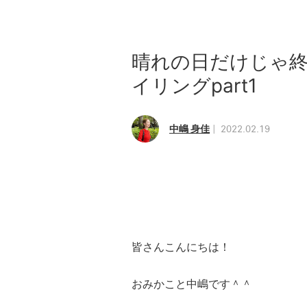
晴れの日だけじゃ
イリングpart1
中嶋 身佳
2022.02.19
皆さんこんにちは！
おみかこと中嶋です＾＾