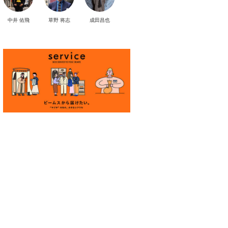
中井 佑飛
草野 将志
成田昌也