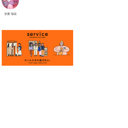
安齋 瑠花