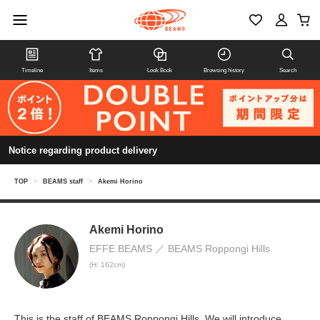
Timeline
Items
Look Book
Browsing history
Search
Notice regarding product delivery
TOP
>
BEAMS staff
>
Akemi Horino
Akemi Horino
EFFE BEAMS
BEAMS Roppongi Hills
(H: 162cm)
This is the staff of BEAMS Roppongi Hills. We will introduce