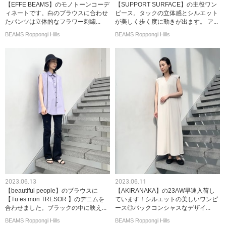
【EFFE BEAMS】のモノトーンコーデ
【SUPPORT SURFACE】の主役ワン
ィネートです。白のブラウスに合わせ
ピース。タックの立体感とシルエット
たパンツは立体的なフラワー刺繍...
が美しく歩く度に動きが出ます。 ア...
BEAMS Roppongi Hills
BEAMS Roppongi Hills
2023.06.13
2023.06.11
【beautiful people】のブラウスに
【AKIRANAKA】の23AW早速入荷し
【Tu es mon TRESOR 】のデニムを
ています！シルエットの美しいワンピ
合わせました。ブラックの中に映え...
ース◎バックコンシャスなデザイ...
BEAMS Roppongi Hills
BEAMS Roppongi Hills