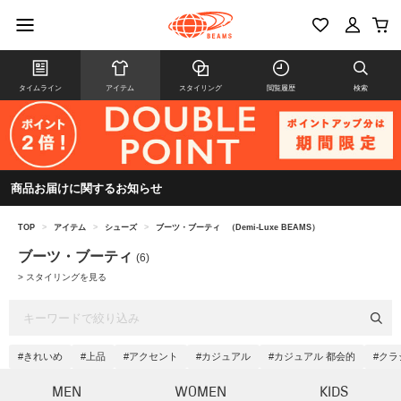
タイムライン
アイテム
スタイリング
閲覧履歴
検索
商品お届けに関するお知らせ
TOP
>
アイテム
>
シューズ
>
ブーツ・ブーティ
（Demi-Luxe BEAMS）
ブーツ・ブーティ
(6)
>
スタイリングを見る
#きれいめ
#上品
#アクセント
#カジュアル
#カジュアル 都会的
#クラ
MEN
WOMEN
KIDS