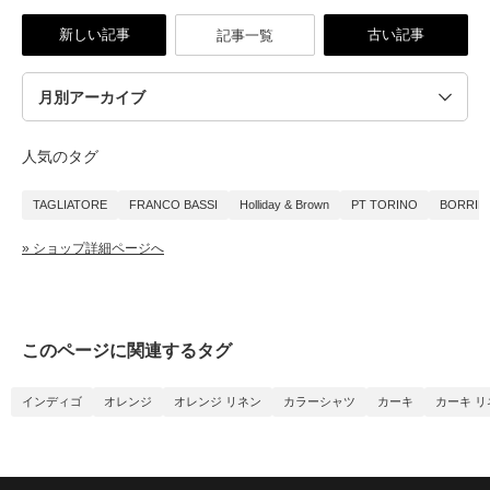
新しい記事
古い記事
記事一覧
人気のタグ
TAGLIATORE
FRANCO BASSI
Holliday & Brown
PT TORINO
BORRIE
» ショップ詳細ページへ
このページに関連するタグ
インディゴ
オレンジ
オレンジ リネン
カラーシャツ
カーキ
カーキ リ