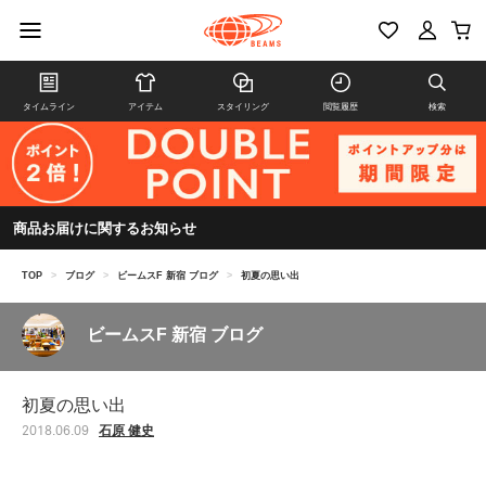
タイムライン
アイテム
スタイリング
閲覧履歴
検索
商品お届けに関するお知らせ
TOP
>
ブログ
>
ビームスF 新宿 ブログ
>
初夏の思い出
ビームスF 新宿 ブログ
初夏の思い出
石原 健史
2018.06.09