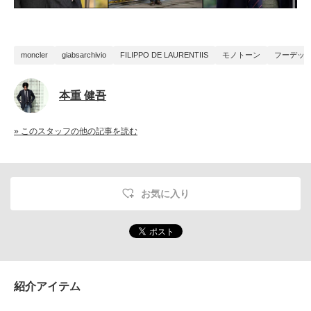
moncler
giabsarchivio
FILIPPO DE LAURENTIIS
モノトーン
フーデッ
本重 健吾
» このスタッフの他の記事を読む
お気に入り
紹介アイテム