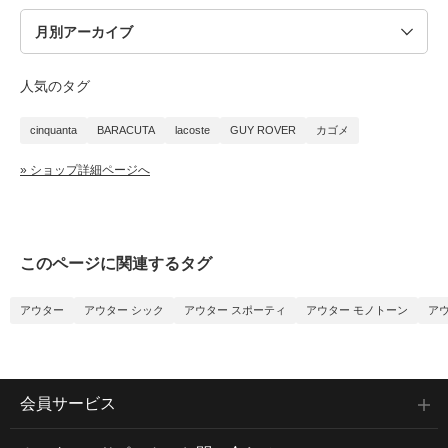
人気のタグ
cinquanta
BARACUTA
lacoste
GUY ROVER
カゴメ
» ショップ詳細ページへ
このページに関連するタグ
アウター
アウター シック
アウター スポーティ
アウター モノトーン
ア
会員サービス