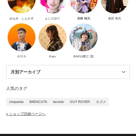
みなみ しんかず
よしだゆり
廣幡 楓馬
泉田 恭兵
ホサカ
Kato
BAKU(東江 漠)
人気のタグ
cinquanta
BARACUTA
lacoste
GUY ROVER
カゴメ
» ショップ詳細ページへ