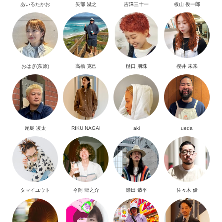
あいるたかお
矢部 滋之
吉澤三十一
板山 俊一郎
おはぎ(萩原)
高橋 克己
樋口 朋珠
櫻井 未来
尾島 凌太
RIKU NAGAI
aki
ueda
タマイユウト
今岡 龍之介
瀬田 恭平
佐々木 優