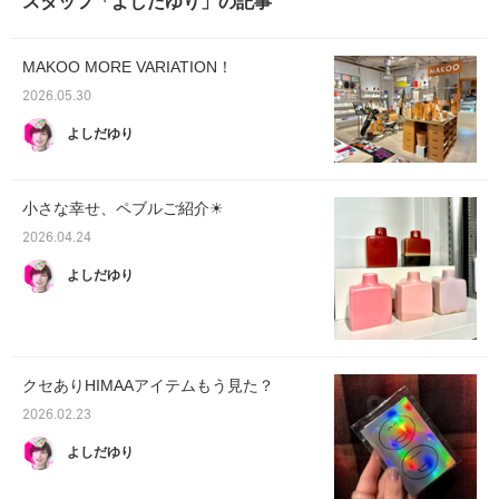
スタッフ「よしだゆり」の記事
MAKOO MORE VARIATION！
2026.05.30
よしだゆり
小さな幸せ、ペブルご紹介☀︎
2026.04.24
よしだゆり
クセありHIMAAアイテムもう見た？
2026.02.23
よしだゆり