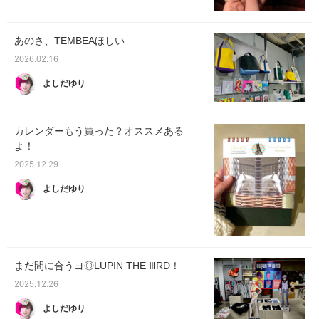
あのさ、TEMBEAほしい
2026.02.16
よしだゆり
カレンダーもう買った？オススメある
よ！
2025.12.29
よしだゆり
まだ間に合うヨ◎LUPIN THE ⅢRD！
2025.12.26
よしだゆり