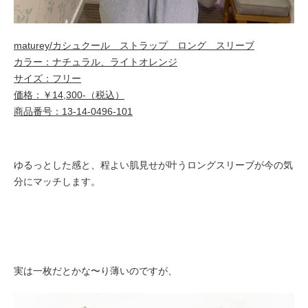
maturey/カシュクール ストラップ ロング スリーブ
カラー：ナチュラル、ライトオレンジ
サイズ：フリー
価格：￥14,300-（税込）
商品番号：13-14-0496-101
ゆるっとした感と、程よい肌見せが叶うロングスリーブが今の気
分にマッチします。
実は一枚だとかな〜り薄いのですが、