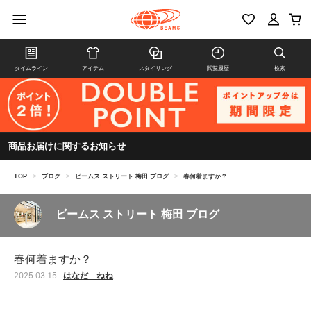
タイムライン
アイテム
スタイリング
閲覧履歴
検索
商品お届けに関するお知らせ
TOP
>
ブログ
>
ビームス ストリート 梅田 ブログ
>
春何着ますか？
ビームス ストリート 梅田 ブログ
春何着ますか？
はなだ ねね
2025.03.15