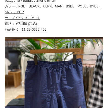
patagonia / Baggies Shorts 5inch
カラー：FGE、BLACK、ULPK、MAN、BSBL、POBL、BYBL、
SNBL、PUR
サイズ：XS、S、M、L
価格：￥7,150 (税込)
商品番号：11-25-0338-403