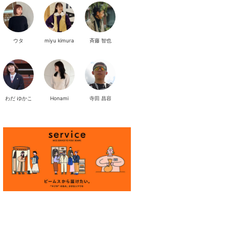
ウタ
miyu kimura
斉藤 智也
わだ ゆかこ
Honami
寺田 昌容