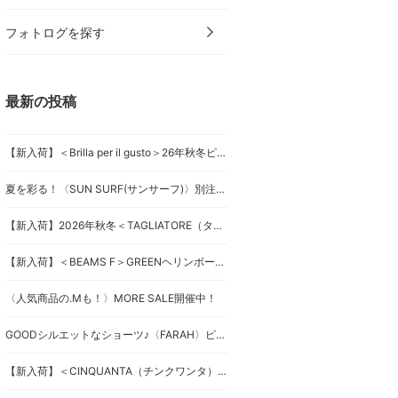
フォトログを探す
最新の投稿
【新入荷】＜Brilla per il gusto＞26年秋冬ピンストライプスーツ
夏を彩る！〈SUN SURF(サンサーフ)〉別注キャミワンピース
【新入荷】2026年秋冬＜TAGLIATORE（タリアトーレ）＞ダブルブレストジャケット
【新入荷】＜BEAMS F＞GREENヘリンボーンジャケット
〈人気商品の.Mも！〉MORE SALE開催中！
GOODシルエットなショーツ♪〈FARAH〉ピンタックショーツ！
【新入荷】＜CINQUANTA（チンクワンタ）＞スペシャルなドライビングブルゾン