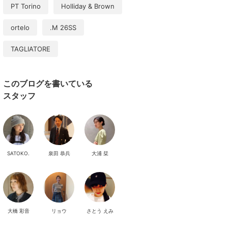
PT Torino
Holliday & Brown
ortelo
.M 26SS
TAGLIATORE
このブログを書いている
スタッフ
SATOKO.
泉田 恭兵
大浦 栞
大橋 彩音
リョウ
さとう えみ