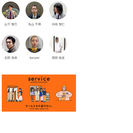
山下 智己
丸山 千尋
刈谷 智仁
石田 浩崇
kurumi
照田 拓史