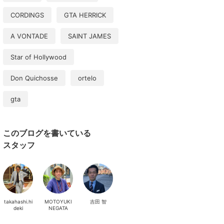
CORDINGS
GTA HERRICK
A VONTADE
SAINT JAMES
Star of Hollywood
Don Quichosse
ortelo
gta
このブログを書いている
スタッフ
takahashi.hi
MOTOYUKI
吉田 智
deki
NEGATA