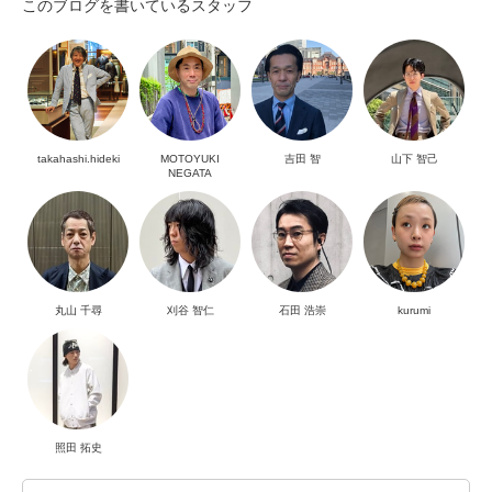
このブログを書いているスタッフ
takahashi.hideki
MOTOYUKI
吉田 智
山下 智己
NEGATA
丸山 千尋
刈谷 智仁
石田 浩崇
kurumi
照田 拓史