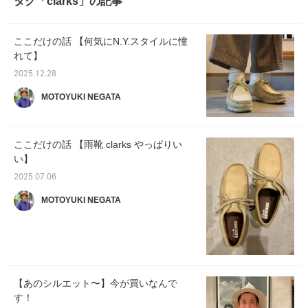
タグ「clarks」の記事
ここだけの話 【何気にN.Y.スタイルに憧
れて】
2025.12.28
MOTOYUKI NEGATA
ここだけの話 【雨靴 clarks やっぱりい
い】
2025.07.06
MOTOYUKI NEGATA
【あのシルエット〜】今が買いなんで
す！