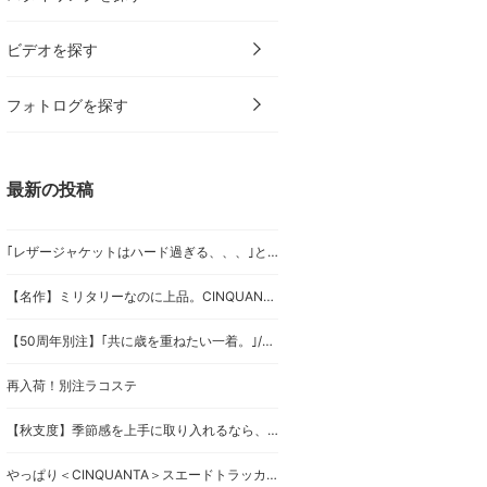
ビデオを探す
フォトログを探す
最新の投稿
｢レザージャケットはハード過ぎる、、、｣という人にこそ着て欲しいレザー。/〈CINQUANTA〉です。
【名作】ミリタリーなのに上品。CINQUANTA G1レザージャケットが支持される理由。
【50周年別注】｢共に歳を重ねたい一着。｣/〈CINQUANTA〉の別注ドライビングブルゾン。
再入荷！別注ラコステ
【秋支度】季節感を上手に取り入れるなら、〈CINQUANTA〉のスエードでしょう。
やっぱり＜CINQUANTA＞スエードトラッカーがお好き