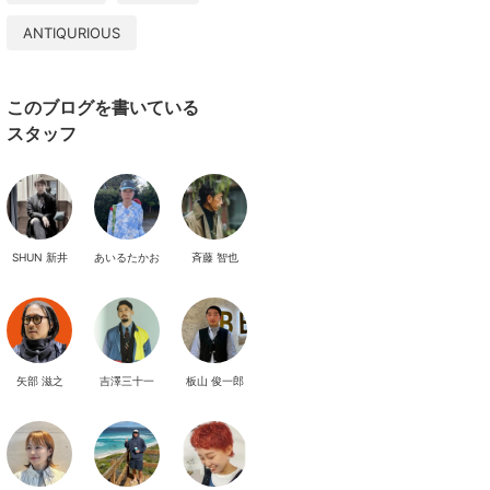
ANTIQURIOUS
このブログを書いている
スタッフ
SHUN 新井
あいるたかお
斉藤 智也
矢部 滋之
吉澤三十一
板山 俊一郎