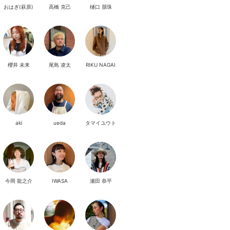
おはぎ(萩原)
高橋 克己
樋口 朋珠
櫻井 未来
尾島 凌太
RIKU NAGAI
aki
ueda
タマイユウト
今岡 龍之介
IWASA
瀬田 恭平