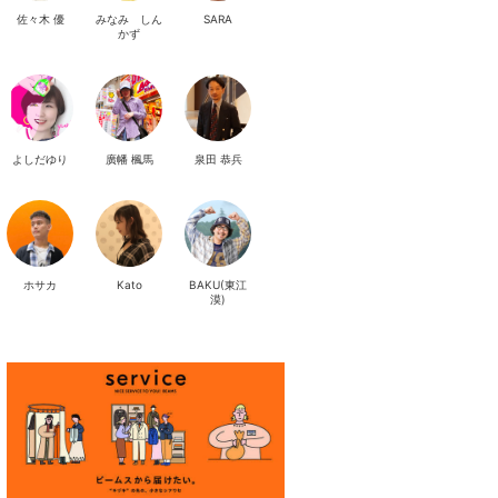
佐々木 優
みなみ しん
SARA
かず
よしだゆり
廣幡 楓馬
泉田 恭兵
ホサカ
Kato
BAKU(東江
漠)