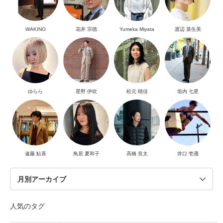
WAKINO
花井 宗徳
Yumeka Miyata
渡辺 菜生美
ゆらら
星野 伊吹
松元 晴佳
垣内 七星
遠藤 鮎喜
鳥居 夏和子
高橋 良太
井口 壱晟
人気のタグ