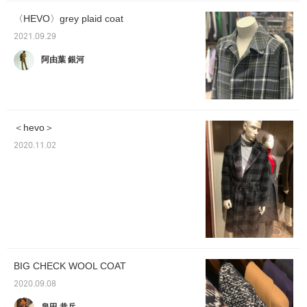
〈HEVO〉grey plaid coat
2021.09.29
阿由葉 銀河
＜hevo＞
2020.11.02
BIG CHECK WOOL COAT
2020.09.08