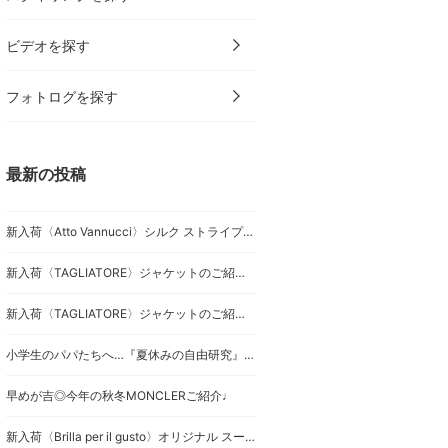
ビデオを探す
フォトログを探す
最新の投稿
新入荷〈Atto Vannucci〉シルク ストライプ柄 ネクタイのご紹介です。
新入荷〈TAGLIATORE〉ジャケットのご紹介です。
新入荷〈TAGLIATORE〉ジャケットのご紹介です。
小学生のパパたちへ…『夏休みの自由研究』シルク
早めが吉◎今年の秋冬MONCLERご紹介♩
新入荷〈Brilla per il gusto〉オリジナル スーツのご紹介です。