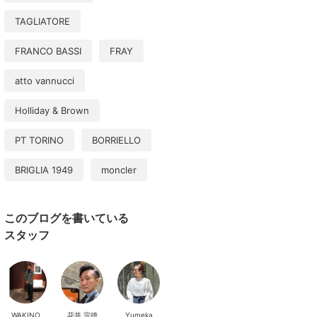
TAGLIATORE
FRANCO BASSI
FRAY
atto vannucci
Holliday & Brown
PT TORINO
BORRIELLO
BRIGLIA 1949
moncler
このブログを書いている
スタッフ
WAKINO
花井 宗徳
Yumeka