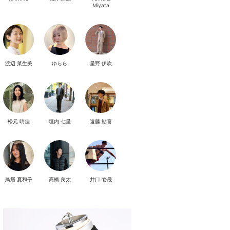
Miyata
渡辺 菜生美
ゆらら
星野 伊吹
松元 晴佳
垣内 七星
遠藤 鮎喜
鳥居 夏和子
高橋 良太
井口 壱晟