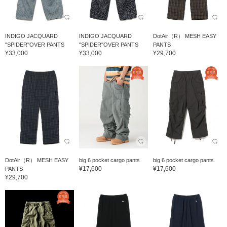
INDIGO JACQUARD
INDIGO JACQUARD
DotAir（R） MESH EASY
"SPIDER"OVER PANTS
"SPIDER"OVER PANTS
PANTS
¥33,000
¥33,000
¥29,700
DotAir（R） MESH EASY
big 6 pocket cargo pants
big 6 pocket cargo pants
¥17,600
¥17,600
PANTS
¥29,700