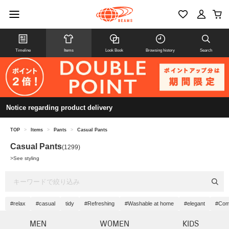
Timeline
Items
Look Book
Browsing history
Search
Notice regarding product delivery
TOP
>
Items
>
Pants
>
Casual Pants
Casual Pants
(1299)
>
See styling
#relax
#casual
tidy
#Refreshing
#Washable at home
#elegant
#Comf
MEN
WOMEN
KIDS