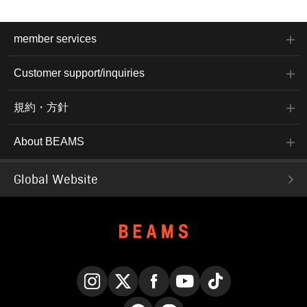
member services
Customer support/inquiries
規約・方針
About BEAMS
Global Website
Instagram
X
Facebook
YouTube
TikTok