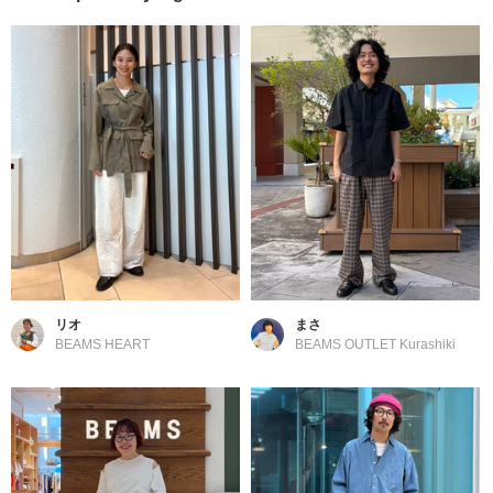
リオ
まさ
BEAMS HEART
BEAMS OUTLET Kurashiki