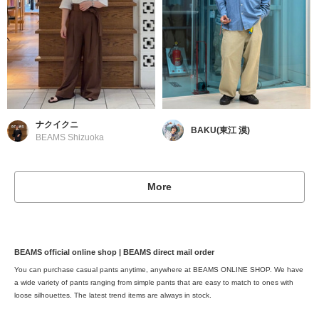
ナクイクニ
BAKU(東江 漠)
BEAMS Shizuoka
More
BEAMS official online shop | BEAMS direct mail order
You can purchase casual pants anytime, anywhere at BEAMS ONLINE SHOP. We have
a wide variety of pants ranging from simple pants that are easy to match to ones with
loose silhouettes. The latest trend items are always in stock.