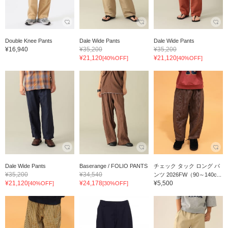
Double Knee Pants
Dale Wide Pants
Dale Wide Pants
¥16,940
¥35,200
¥35,200
¥21,120
¥21,120
[40%OFF]
[40%OFF]
Dale Wide Pants
Baserange / FOLIO PANTS
チェック タック ロング パ
¥35,200
¥34,540
ンツ 2026FW（90～140c...
¥21,120
¥24,178
¥5,500
[40%OFF]
[30%OFF]