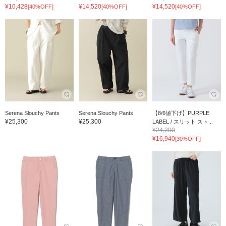
¥10,428
¥14,520
¥14,520
[40%OFF]
[40%OFF]
[40%OFF]
Serena Slouchy Pants
Serena Slouchy Pants
【8/6値下げ】PURPLE
¥25,300
¥25,300
LABEL / スリット スト...
¥24,200
¥16,940
[30%OFF]