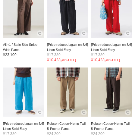
AK+1 / Satin Side Stripe
[Price reduced again on 8/6]
[Price reduced again on 8/6]
Wide Pants
Linen Solid Easy
Linen Solid Easy
¥23,100
¥17,380
¥17,380
¥10,428
¥10,428
[40%OFF]
[40%OFF]
[Price reduced again on 8/6]
Robson Cotton-Hemp Twill
Robson Cotton-Hemp Twill
Linen Solid Easy
5-Pocket Pants
5-Pocket Pants
¥17,380
¥24,200
¥24,200