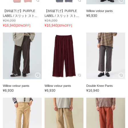
【8/6値下げ】PURPLE
【8/6値下げ】PURPLE
Willow velour pants
¥6,930
LABEL / スリット スト...
LABEL / スリット スト...
¥24,200
¥24,200
¥16,940
¥16,940
[30%OFF]
[30%OFF]
Willow velour pants
Willow velour pants
Double Knee Pants
¥6,930
¥6,930
¥16,940