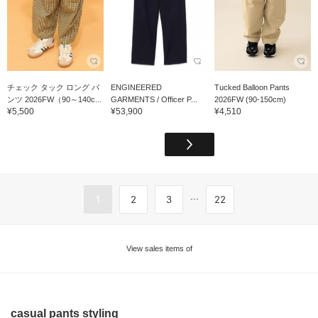
チェック タック ロング パ
ENGINEERED
Tucked Balloon Pants
ンツ 2026FW（90～140c...
GARMENTS / Officer P...
2026FW (90-150cm)
¥5,500
¥53,900
¥4,510
...
1
2
3
22
View sales items of
casual pants styling