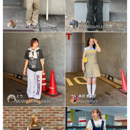
RUI
林 理人
BEAMS Street Umeda
BEAMS OUTLET Toki
ミウ
本田 恵莉子
BEAMS Street Umeda
Ray BEAMS