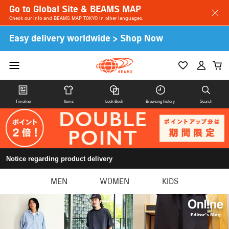
Go to Global Site & BEAMS MAP
Check our info and BEAMS MAP TOKYO in other languages.
Easy delivery worldwide > Shop Now
Timeline
Items
Look Book
Browsing history
Search
Notice regarding product delivery
MEN
WOMEN
KIDS