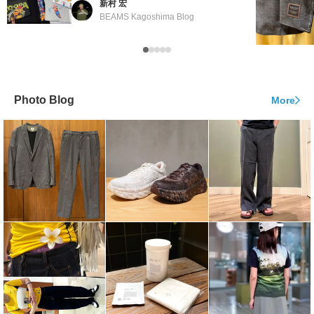
新村 宏
BEAMS Kagoshima Blog
Photo Blog
More