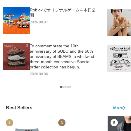
Robloxでオリジナルゲームを本日公
開！
2026.08.07
To commemorate the 10th
anniversary of SUBU and the 50th
anniversary of BEAMS, a whirlwind
three-month consecutive Special
order collection has begun.
2026.08.06
Best Sellers
More
1
3
5