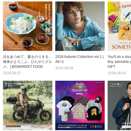
涼をあつめて、夏をのりきる。
2026 Autumn Collection vol.1 |
You'll do a dou
身体がよろこぶ、ひんやりグル
AK+1
tiny, adorable 
メ。| B印MARKET FOOD
GIFT
2026.08.06
2026.08.07
2026.08.04