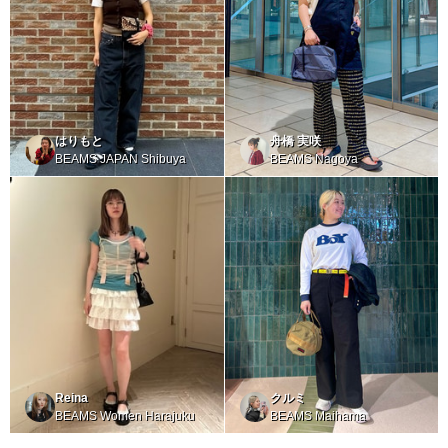
はりもと
舟橋 実咲
BEAMS JAPAN Shibuya
BEAMS Nagoya
Reina
クルミ
BEAMS Women Harajuku
BEAMS Maihama