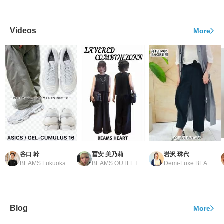
Videos
More
谷口 幹
冨安 美乃莉
岩沢 珠代
BEAMS Fukuoka
BEAMS OUTLET Tosu
Demi-Luxe BEAMS Shinjuku
Blog
More