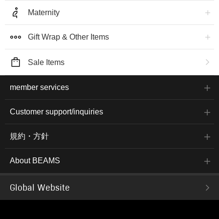
Maternity
Gift Wrap & Other Items
Sale Items
member services
Customer support/inquiries
規約・方針
About BEAMS
Global Website