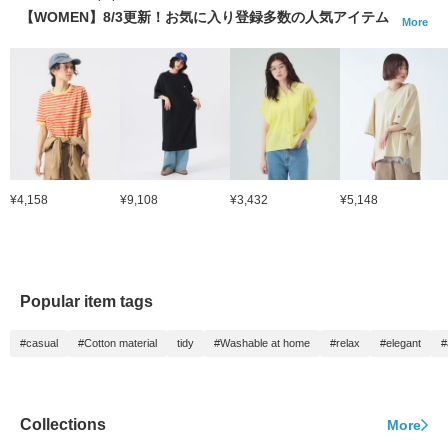
【WOMEN】8/3更新！お気に入り登録多数の人気アイテム
More
¥4,158
¥9,108
¥3,432
¥5,148
Popular item tags
#casual
#Cotton material
tidy
#Washable at home
#relax
#elegant
#
Collections
More