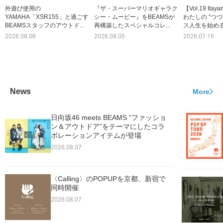
外遊び使用の
『ザ・スーパーマリオギャラク
【Vol.19 Itay
YAMAHA「XSR155」と過ごす
シー・ムービー』をBEAMSが
わたしの “つづ
BEAMSスタッフのアウトド...
再構築したスペシャルコレ...
ス人生を始める
2026.08.06
2026.08.05
2026.07.15
News
More
日向坂46 meets BEAMS “ファッショ
ン＆アウトドア”をテーマにしたコラ
ボレーションアイテムが登場
2026.08.07
〈Calling〉のPOPUPを京都、新宿で
同時開催
2026.08.07