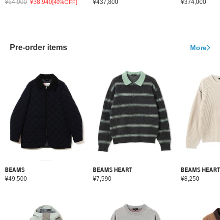
¥64,900
¥38,940
¥437,800
¥374,000
[40%OFF]
Pre-order items
More
BEAMS
BEAMS HEART
BEAMS HEART
¥49,500
¥7,590
¥8,250