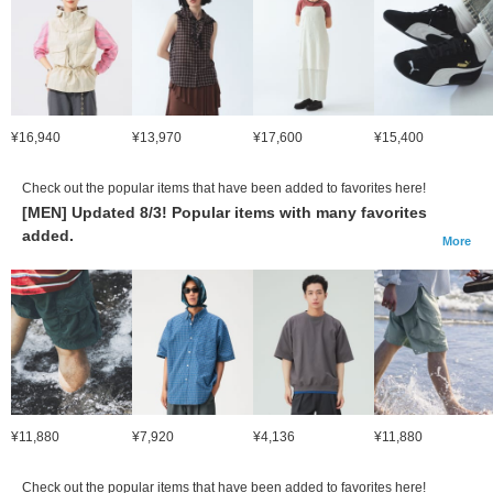
¥16,940
¥13,970
¥17,600
¥15,400
Check out the popular items that have been added to favorites here!
[MEN] Updated 8/3! Popular items with many favorites
added.
More
¥11,880
¥7,920
¥4,136
¥11,880
Check out the popular items that have been added to favorites here!