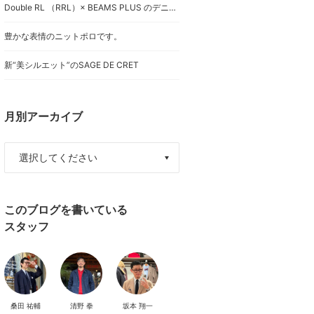
Double RL （RRL）× BEAMS PLUS のデニムとサイズ感
豊かな表情のニットポロです。
新“美シルエット”のSAGE DE CRET
月別アーカイブ
このブログを書いている
スタッフ
桑田 祐輔
清野 拳
坂本 翔一