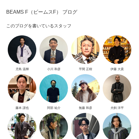
BEAMS F（ビームスF） ブログ
このブログを書いているスタッフ
児島 温輝
小川 和彦
平間 正樹
伊藤 大貴
藤本 謹也
阿部 祐介
無藤 和彦
犬飼 洋平