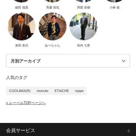
細田 瑞貴
斉藤 智也
阿部 宙都
小林 俊
泉田 恭兵
あべちゃん
垣内 七星
人気のタグ
COOLMAX(R)
moncler
ETIACHE
reppe
» レーベルTOPページへ
会員サービス