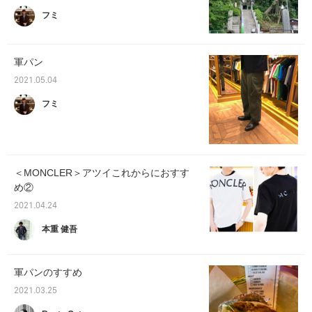
フミ
軍パン
2021.05.04
フミ
＜MONCLER＞アツイこれからにおすす
め②
2021.04.24
本重 健吾
軍パンのすすめ
2021.03.25