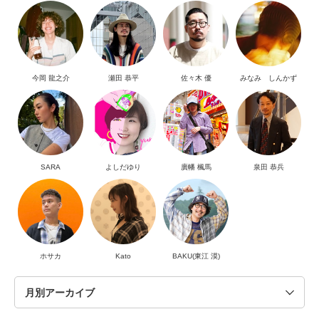
今岡 龍之介
瀬田 恭平
佐々木 優
みなみ しんかず
SARA
よしだゆり
廣幡 楓馬
泉田 恭兵
ホサカ
Kato
BAKU(東江 漠)